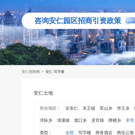
咨询安仁园区招商引资政策
安仁招商网
>
安仁 写字楼
安仁土地
所在地区：
全安仁
关王镇
军山乡
华王乡
洋际乡
清溪镇
渡口乡
灵官镇
牌楼乡
禾市
类型：
全部
写字楼
商务酒店
商住公寓